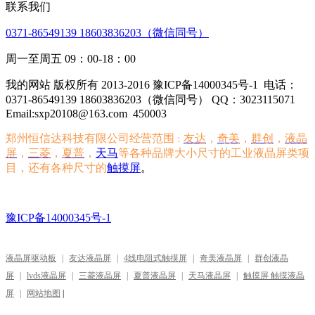
联系我们
0371-86549139 18603836203（微信同号）
周一至周五 09：00-18：00
我的网站 版权所有 2013-2016 豫ICP备14000345号-1
电话：
0371-86549139 18603836203（微信同号） QQ：3023115071
Email:sxp20108@163.com
450003
郑州恒信达科技有限公司经营范围
友达
，
奇美
，
群创
，
液晶
：
屏
，
三菱
，
夏普
，
天马
等各种品牌大小尺寸的工业液晶屏类项
目，还有各种尺寸的
触摸屏
。
豫ICP备14000345号-1
液晶屏驱动板
|
友达液晶屏
|
4线电阻式触摸屏
|
奇美液晶屏
|
群创液晶
屏
|
lvds液晶屏
|
三菱液晶屏
|
夏普液晶屏
|
天马液晶屏
|
触摸屏 触摸液晶
屏
|
网站地图
|