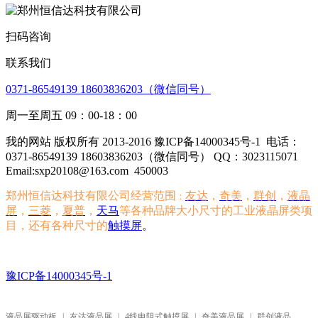
扫码咨询
联系我们
0371-86549139 18603836203（微信同号）
周一至周五 09：00-18：00
我的网站 版权所有 2013-2016 豫ICP备14000345号-1
电话：
0371-86549139 18603836203（微信同号） QQ：3023115071
Email:sxp20108@163.com
450003
郑州恒信达科技有限公司经营范围
友达
，
奇美
，
群创
，
液晶
：
屏
，
三菱
，
夏普
，
天马
等各种品牌大小尺寸的工业液晶屏类项
目，还有各种尺寸的
触摸屏
。
豫ICP备14000345号-1
液晶屏驱动板
|
友达液晶屏
|
4线电阻式触摸屏
|
奇美液晶屏
|
群创液晶