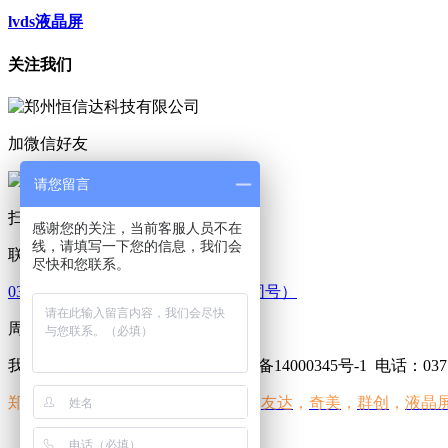
lvds液晶屏
关注我们
加微信好友
请您留言
扫码咨询
感谢您的关注，当前客服人员不在
线，请填写一下您的信息，我们会
联系我们
尽快和您联系。
0371-86549139 18603836203（微信同号）
周一至周五 09：00-18：00
我的网站 版权所有 2013-2016 豫ICP备14000345号-1
电话：0371-
郑州恒信达科技有限公司经营范围
友达
，
奇美
，
群创
，
液晶
：