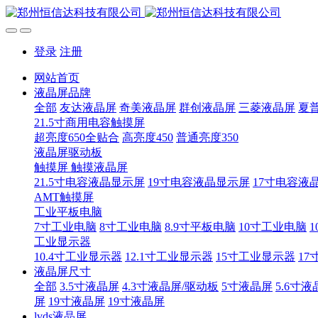
登录
注册
网站首页
液晶屏品牌
全部
友达液晶屏
奇美液晶屏
群创液晶屏
三菱液晶屏
夏
21.5寸商用电容触摸屏
超亮度650全贴合
高亮度450
普通亮度350
液晶屏驱动板
触摸屏 触摸液晶屏
21.5寸电容液晶显示屏
19寸电容液晶显示屏
17寸电容液
AMT触摸屏
工业平板电脑
7寸工业电脑
8寸工业电脑
8.9寸平板电脑
10寸工业电脑
1
工业显示器
10.4寸工业显示器
12.1寸工业显示器
15寸工业显示器
17
液晶屏尺寸
全部
3.5寸液晶屏
4.3寸液晶屏/驱动板
5寸液晶屏
5.6寸液
屏
19寸液晶屏
19寸液晶屏
lvds液晶屏