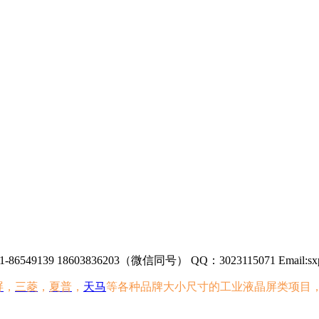
86549139 18603836203（微信同号） QQ：3023115071 Email:sxp
屏
，
三菱
，
夏普
，
天马
等各种品牌大小尺寸的工业液晶屏类项目