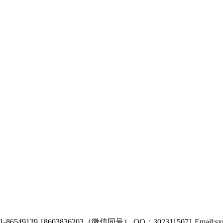
86549139 18603836203（微信同号） QQ：3023115071 Email:sxp