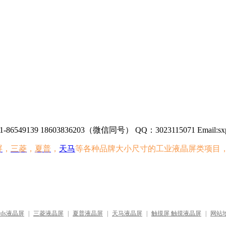
86549139 18603836203（微信同号） QQ：3023115071 Email:sxp
屏
，
三菱
，
夏普
，
天马
等各种品牌大小尺寸的工业液晶屏类项目
vds液晶屏
|
三菱液晶屏
|
夏普液晶屏
|
天马液晶屏
|
触摸屏 触摸液晶屏
|
网站