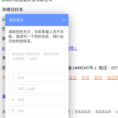
加微信好友
请您留言
扫码咨询
感谢您的关注，当前客服人员不在
线，请填写一下您的信息，我们会
联系我们
尽快和您联系。
0371-86549139 18603836203（微信同号）
周一至周五 09：00-18：00
我的网站 版权所有 2013-2016 豫ICP备14000345号-1
电话：0371-
郑州恒信达科技有限公司经营范围
友达
，
奇美
，
群创
，
液晶
：
豫ICP备14000345号-1
液晶屏驱动板
|
友达液晶屏
|
4线电阻式触摸屏
|
奇美液晶屏
|
群创液晶屏
|
l