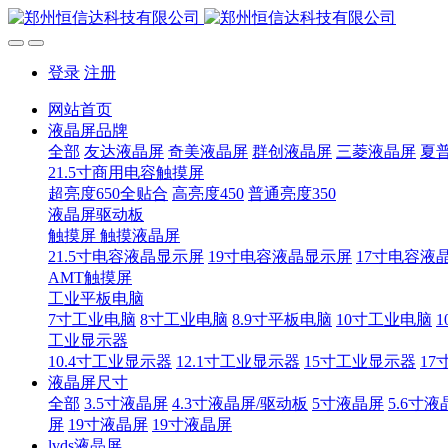
登录
注册
网站首页
液晶屏品牌
全部
友达液晶屏
奇美液晶屏
群创液晶屏
三菱液晶屏
夏
21.5寸商用电容触摸屏
超亮度650全贴合
高亮度450
普通亮度350
液晶屏驱动板
触摸屏 触摸液晶屏
21.5寸电容液晶显示屏
19寸电容液晶显示屏
17寸电容液
AMT触摸屏
工业平板电脑
7寸工业电脑
8寸工业电脑
8.9寸平板电脑
10寸工业电脑
1
工业显示器
10.4寸工业显示器
12.1寸工业显示器
15寸工业显示器
17
液晶屏尺寸
全部
3.5寸液晶屏
4.3寸液晶屏/驱动板
5寸液晶屏
5.6寸液
屏
19寸液晶屏
19寸液晶屏
lvds液晶屏