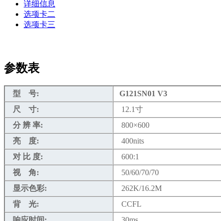
详细信息
选项卡二
选项卡三
参数表
型 号:
G121SN01 V3
尺 寸:
12.1寸
分 辨 率:
800×600
亮 度:
400nits
对 比 度:
600:1
视 角:
50/60/70/70
显示色彩:
262K/16.2M
背 光:
CCFL
响应时间:
30ms