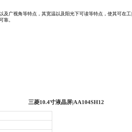
高亮度以及广视角等特点，其宽温以及阳光下可读等特点，使其可
定可靠。
三菱10.4寸液晶屏|AA104SH12