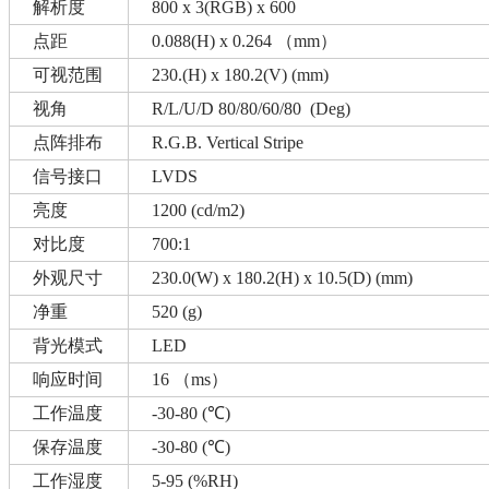
解析度
800 x 3(RGB) x 600
点距
0.088(H) x 0.264 （mm）
可视范围
230.(H) x 180.2(V) (mm)
视角
R/L/U/D 80/80/60/80 (Deg)
点阵排布
R.G.B. Vertical Stripe
信号接口
LVDS
亮度
1200 (cd/m2)
对比度
700:1
外观尺寸
230.0(W) x 180.2(H) x 10.5(D) (mm)
净重
520 (g)
背光模式
LED
响应时间
16 （ms）
工作温度
-30-80 (℃)
保存温度
-30-80 (℃)
工作湿度
5-95 (%RH)