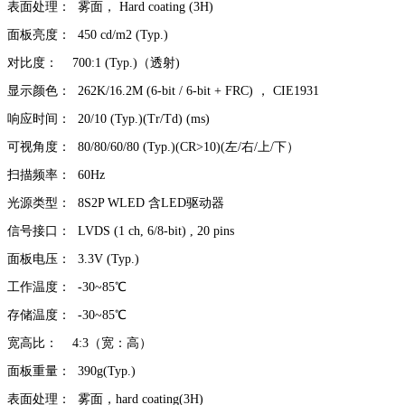
表面处理：
雾面，
Hard coating (3H)
面板亮度：
450 cd/m2 (Typ.)
对比度：
700:1 (Typ.)
（透射
)
显示颜色：
262K/16.2M (6-bit / 6-bit + FRC)
，
CIE1931
响应时间：
20/10 (Typ.)(Tr/Td) (ms)
可视角度：
80/80/60/80 (Typ.)(CR>10)(
左
/
右
/
上
/
下）
扫描频率：
60Hz
光源类型：
8S2P WLED
含
LED
驱动器
信号接口：
LVDS (1 ch, 6/8-bit) , 20 pins
面板电压：
3.3V (Typ.)
工作温度：
-30~85
℃
存储温度：
-30~85
℃
宽高比：
4:3
（宽：高）
面板重量：
390g(Typ.)
表面处理：
雾面，
hard coating(3H)