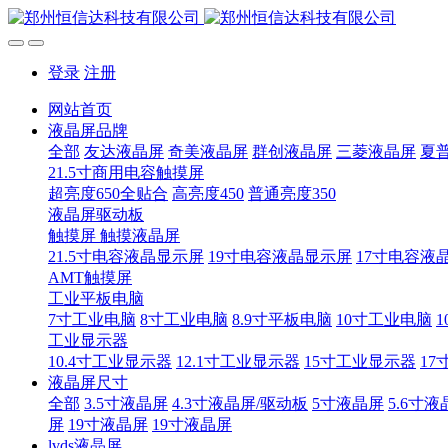
登录
注册
网站首页
液晶屏品牌
全部
友达液晶屏
奇美液晶屏
群创液晶屏
三菱液晶屏
夏
21.5寸商用电容触摸屏
超亮度650全贴合
高亮度450
普通亮度350
液晶屏驱动板
触摸屏 触摸液晶屏
21.5寸电容液晶显示屏
19寸电容液晶显示屏
17寸电容液
AMT触摸屏
工业平板电脑
7寸工业电脑
8寸工业电脑
8.9寸平板电脑
10寸工业电脑
1
工业显示器
10.4寸工业显示器
12.1寸工业显示器
15寸工业显示器
17
液晶屏尺寸
全部
3.5寸液晶屏
4.3寸液晶屏/驱动板
5寸液晶屏
5.6寸液
屏
19寸液晶屏
19寸液晶屏
lvds液晶屏