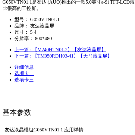
G050VTN01.1是友达 (AUO)推出的一款5.0英寸a-S
比很高的工控屏。
型号：
G050VTN01.1
品牌：
友达液晶屏
尺寸：
5寸
分辨率：
800*480
上一篇
: 【M240HTN01.2】【友达液晶屏】
下一篇
: 【TM050RDH03-41】【天马液晶屏】
详细信息
选项卡二
选项卡三
基本参数
友达液晶模组G050VTN01.1 应用详情