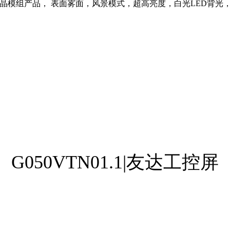
i TFT-LCD液晶模组产品， 表面雾面，风景模式，超高亮度，白光
G050VTN01.1|友达工控屏