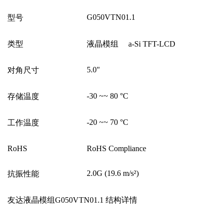
G050VTN01.1
型号
类型
液晶模组
a-Si TFT-LCD
5.0"
对角尺寸
-30 ~~ 80
°
C
存储温度
-20 ~~ 70
°
C
工作温度
RoHS
RoHS Compliance
2.0G (19.6 m/s
²
)
抗振性能
友达液晶模组G050VTN01.1 结构详情