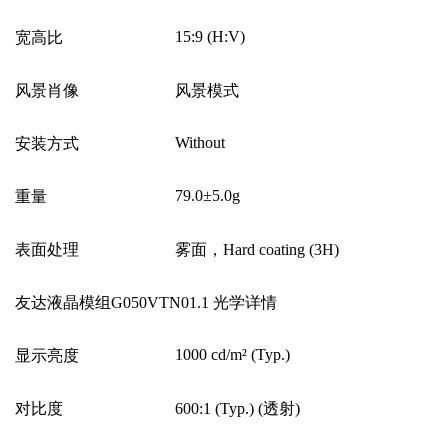
15:9 (H:V)
宽高比
风景肖像
风景模式
Without
安装方式
79.0
±
5.0g
重量
表面处理
雾面，
Hard coating (3H)
友达液晶模组G050VTN01.1 光学详情
1000 cd/m
²
(Typ.)
显示亮度
对比度
600:1 (Typ.) (
透射
)