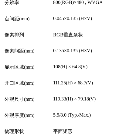
800(RGB)
×
480 , WVGA
分辨率
0.045
×
0.135 (H
×
V)
点间距(mm)
像素排列
RGB
垂直条状
0.135
×
0.135 (H
×
V)
像素间距(mm)
108(H)
×
64.8(V)
显示区域(mm)
111.25(H)
×
68.7(V)
开口区域(mm)
119.33(H)
×
79.18(V)
外观尺寸(mm)
5.5/8.0 (Typ./Max.)
外观厚度(mm)
物理形状
平面矩形