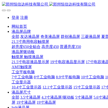
登录
注册
网站首页
液晶屏品牌
全部
友达液晶屏
奇美液晶屏
群创液晶屏
三菱液晶屏
夏
21.5寸商用电容触摸屏
超亮度650全贴合
高亮度450
普通亮度350
液晶屏驱动板
触摸屏 触摸液晶屏
21.5寸电容液晶显示屏
19寸电容液晶显示屏
17寸电容液
AMT触摸屏
工业平板电脑
7寸工业电脑
8寸工业电脑
8.9寸平板电脑
10寸工业电脑
1
工业显示器
10.4寸工业显示器
12.1寸工业显示器
15寸工业显示器
17
液晶屏尺寸
全部
3.5寸液晶屏
4.3寸液晶屏/驱动板
5寸液晶屏
5.6寸液
屏
19寸液晶屏
19寸液晶屏
lvds液晶屏