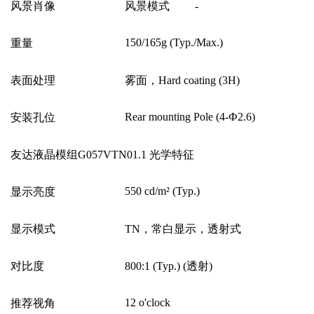
风景肖像
风景模式
-
150/165g (Typ./Max.)
重量
表面处理
雾面，
Hard coating (3H)
Rear mounting Pole (4-
Ф
2.6)
安装孔位
友达液晶模组G057VTN01.1 光学特征
550 cd/m
²
(Typ.)
显示亮度
显示模式
TN
，常白显示，透射式
对比度
800:1 (Typ.) (
透射
)
12 o'clock
推荐视角