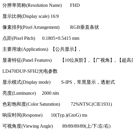
分辨率简称
(Resolution Name) FHD
显示比例
(Display scale) 16:9
像素排列
(Pixel Arrangement) RGB
垂直条状
点距
(Pixel Pitch) 0.1805
×
0.5415 mm
主要用途
(Applications)
【公共显示】
,
显著特征
(Panel Features)
【
10
位灰阶】
,
【广视角】
,
【超高
LD470DUP-SFH2
光电参数
显示模式
(Display mode) S-IPS
，常黑显示，透射式
亮度
(Luminance) 2000 nits
色彩饱和度
(Color Saturation) 72%NTSC(CIE1931)
响应时间
(Response) 10(Typ.)(GtoG) ms
可视角度
(Viewing Angle) 89/89/89/89(
上
/
下
/
左
/
右
)