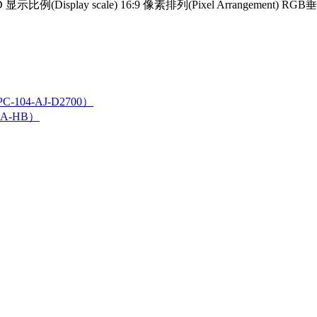
 显示比例(Display scale) 16:9 像素排列(Pixel Arrangement) RGB垂
104-AJ-D2700）
GA-HB）