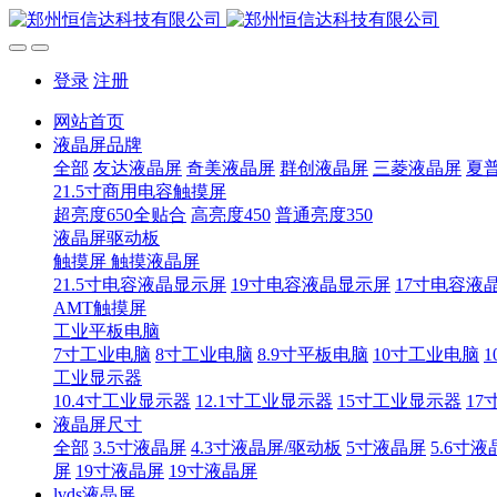
登录
注册
网站首页
液晶屏品牌
全部
友达液晶屏
奇美液晶屏
群创液晶屏
三菱液晶屏
夏
21.5寸商用电容触摸屏
超亮度650全贴合
高亮度450
普通亮度350
液晶屏驱动板
触摸屏 触摸液晶屏
21.5寸电容液晶显示屏
19寸电容液晶显示屏
17寸电容液
AMT触摸屏
工业平板电脑
7寸工业电脑
8寸工业电脑
8.9寸平板电脑
10寸工业电脑
1
工业显示器
10.4寸工业显示器
12.1寸工业显示器
15寸工业显示器
17
液晶屏尺寸
全部
3.5寸液晶屏
4.3寸液晶屏/驱动板
5寸液晶屏
5.6寸液
屏
19寸液晶屏
19寸液晶屏
lvds液晶屏