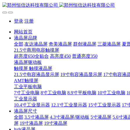
登录
注册
网站首页
液晶屏品牌
全部
友达液晶屏
奇美液晶屏
群创液晶屏
三菱液晶屏
夏
21.5寸商用电容触摸屏
超亮度650全贴合
高亮度450
普通亮度350
液晶屏驱动板
触摸屏 触摸液晶屏
21.5寸电容液晶显示屏
19寸电容液晶显示屏
17寸电容液
AMT触摸屏
工业平板电脑
7寸工业电脑
8寸工业电脑
8.9寸平板电脑
10寸工业电脑
1
工业显示器
10.4寸工业显示器
12.1寸工业显示器
15寸工业显示器
17
液晶屏尺寸
全部
3.5寸液晶屏
4.3寸液晶屏/驱动板
5寸液晶屏
5.6寸液
屏
19寸液晶屏
19寸液晶屏
lvds液晶屏