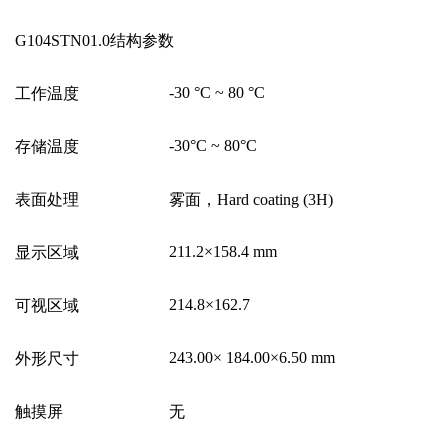
G104STN01.0
结构参数
-30
°
C ~ 80
°
C
工作温度
-30
°
C ~ 80
°
C
存储温度
表面处理
雾面，
Hard coating (3H)
211.2
×
158.4 mm
显示区域
214.8
×
162.7
可视区域
243.00
×
184.00
×
6.50 mm
外形尺寸
触摸屏
无