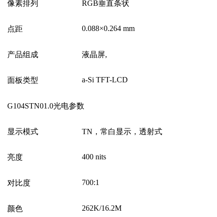
像素排列
RGB
垂直条状
0.088
×
0.264 mm
点距
产品组成
液晶屏
,
a-Si TFT-LCD
面板类型
G104STN01.0
光电参数
显示模式
TN
，常白显示，透射式
400 nits
亮度
700:1
对比度
262K/16.2M
颜色