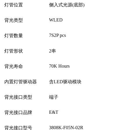
灯管位置
侧入式光源
(
底部
)
WLED
背光类型
7S2P pcs
灯管数量
灯管形状
2
串
70K Hours
背光寿命
内置灯管驱动器
含
LED
驱动模块
背光接口类型
端子
E&T
背光接口品牌
3808K-F05N-02R
背光接口型号