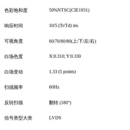
50%NTSC(CIE1931)
色彩饱和度
10/5 (Tr/Td) ms
响应时间
可视角度
60/70/80/80(
上
/
下
/
左
/
右
)
X:0.310; Y:0.330
白场色度
1.33 (5 points)
白场变动
60Hz
扫描频率
反转扫描
翻转
(180
°
)
LVDS
信号类型大类